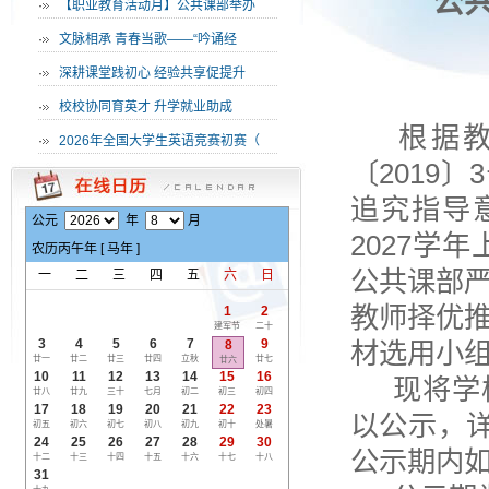
公共
·
【职业教育活动月】公共课部举办
·
文脉相承 青春当歌——“吟诵经
·
深耕课堂践初心 经验共享促提升
·
校校协同育英才 升学就业助成
根据教
·
2026年全国大学生英语竞赛初赛（
〔2019
追究指导意
公元
年
月
2027学
农历
丙午
年 [
马
年 ]
公共课部
一
二
三
四
五
六
日
教师择优
1
2
建军节
二十
3
4
5
6
7
9
8
材选用小
廿一
廿二
廿三
廿四
立秋
廿七
廿六
10
11
12
13
14
15
16
现将学
廿八
廿九
三十
七月
初二
初三
初四
17
18
19
20
21
22
23
以公示，
初五
初六
初七
初八
初九
初十
处暑
24
25
26
27
28
29
30
公示期内
十二
十三
十四
十五
十六
十七
十八
31