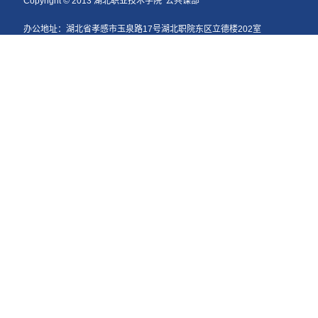
Copyright © 2013 湖北职业技术学院
公共课部
办公地址：湖北省孝感市玉泉路17号湖北职院东区立德楼202室
电话：0712-2861309 [8286]