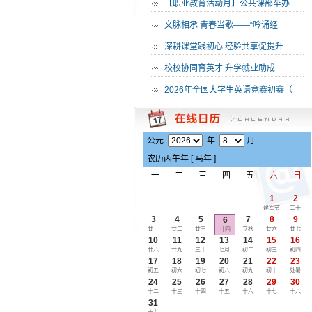
·
【职业教育活动月】公共课部举办
·
文脉相承 青春当歌——“吟诵经
·
深耕课堂践初心 经验共享促提升
·
校校协同育英才 升学就业助成
·
2026年全国大学生英语竞赛初赛（
公元
年
月
农历
丙午
年 [
马
年 ]
一
二
三
四
五
六
日
1
2
建军节
二十
3
4
5
7
8
9
6
廿一
廿二
廿三
立秋
廿六
廿七
廿四
10
11
12
13
14
15
16
廿八
廿九
三十
七月
初二
初三
初四
17
18
19
20
21
22
23
初五
初六
初七
初八
初九
初十
处暑
24
25
26
27
28
29
30
十二
十三
十四
十五
十六
十七
十八
31