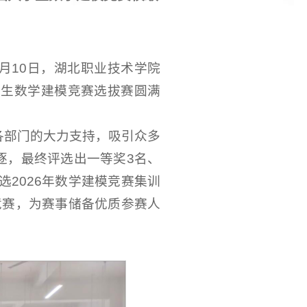
6月10日，湖北职业技术学院
学生数学建模竞赛选拔赛圆满
各部门的大力支持，吸引众多
逐，最终评选出一等奖3名、
选2026年数学建模竞赛集训
竞赛，为赛事储备优质参赛人