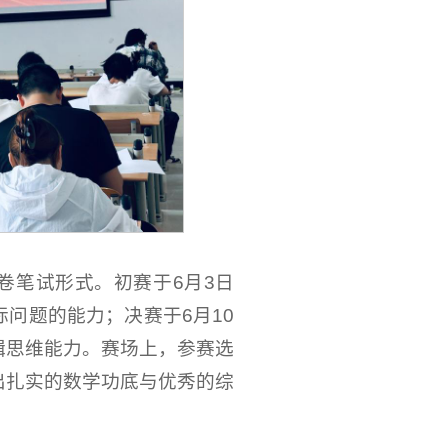
卷笔试形式。初赛于6月3日
问题的能力；决赛于6月10
辑思维能力。赛场上，参赛选
出扎实的数学功底与优秀的综