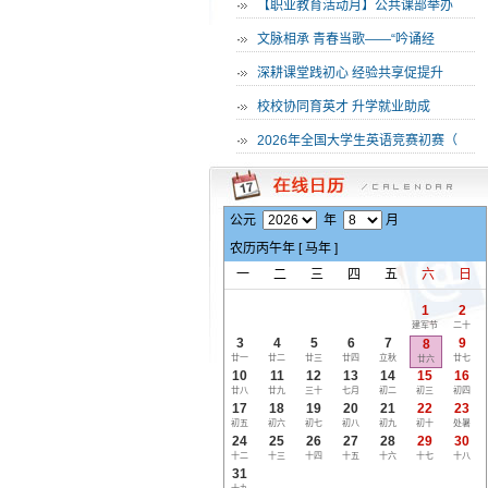
·
【职业教育活动月】公共课部举办
·
文脉相承 青春当歌——“吟诵经
·
深耕课堂践初心 经验共享促提升
·
校校协同育英才 升学就业助成
·
2026年全国大学生英语竞赛初赛（
公元
年
月
农历
丙午
年 [
马
年 ]
一
二
三
四
五
六
日
1
2
建军节
二十
3
4
5
6
7
9
8
廿一
廿二
廿三
廿四
立秋
廿七
廿六
10
11
12
13
14
15
16
廿八
廿九
三十
七月
初二
初三
初四
17
18
19
20
21
22
23
初五
初六
初七
初八
初九
初十
处暑
24
25
26
27
28
29
30
十二
十三
十四
十五
十六
十七
十八
31