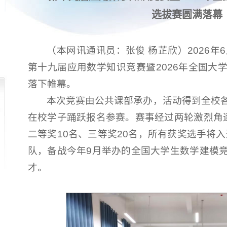
选拔赛圆满落幕
（本网讯通讯员：张俊 杨芷欣）2026年
第十九届应用数学知识竞赛暨2026年全国大
落下帷幕。
本次竞赛由公共课部承办，活动得到全校
在校学子踊跃报名参赛。赛事经过两轮激烈角
二等奖10名、三等奖20名，所有获奖选手将入
队，备战今年9月举办的全国大学生数学建模
才。