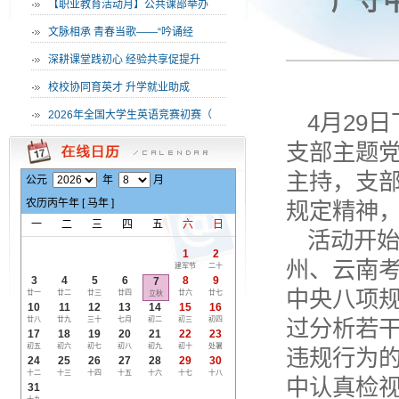
严守
·
【职业教育活动月】公共课部举办
·
文脉相承 青春当歌——“吟诵经
·
深耕课堂践初心 经验共享促提升
·
校校协同育英才 升学就业助成
·
2026年全国大学生英语竞赛初赛（
4月29
支部主题
主持，支
公元
年
月
农历
丙午
年 [
马
年 ]
规定精神
一
二
三
四
五
六
日
活动开
1
2
州、云南
建军节
二十
3
4
5
6
8
9
7
中央八项
廿一
廿二
廿三
廿四
廿六
廿七
立秋
10
11
12
13
14
15
16
廿八
廿九
三十
七月
初二
初三
初四
过分析若
17
18
19
20
21
22
23
初五
初六
初七
初八
初九
初十
处暑
违规行为
24
25
26
27
28
29
30
十二
十三
十四
十五
十六
十七
十八
中认真检
31