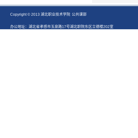
Copyright © 2013 湖北职业技术学院
公共课部
办公地址：湖北省孝感市玉泉路17号湖北职院东区立德楼202室
电话：0712-2861309 [8286]