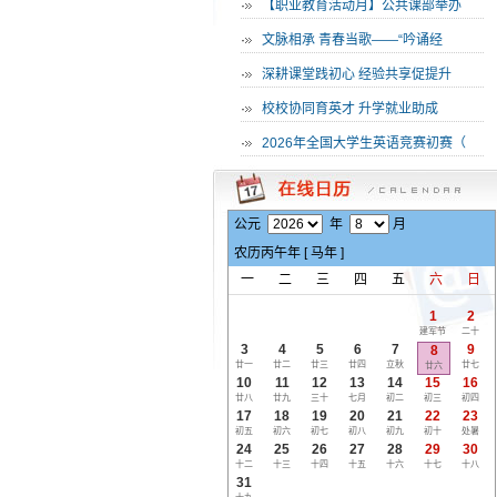
·
【职业教育活动月】公共课部举办
·
文脉相承 青春当歌——“吟诵经
·
深耕课堂践初心 经验共享促提升
·
校校协同育英才 升学就业助成
·
2026年全国大学生英语竞赛初赛（
公元
年
月
农历
丙午
年 [
马
年 ]
一
二
三
四
五
六
日
1
2
建军节
二十
3
4
5
6
7
9
8
廿一
廿二
廿三
廿四
立秋
廿七
廿六
10
11
12
13
14
15
16
廿八
廿九
三十
七月
初二
初三
初四
17
18
19
20
21
22
23
初五
初六
初七
初八
初九
初十
处暑
24
25
26
27
28
29
30
十二
十三
十四
十五
十六
十七
十八
31