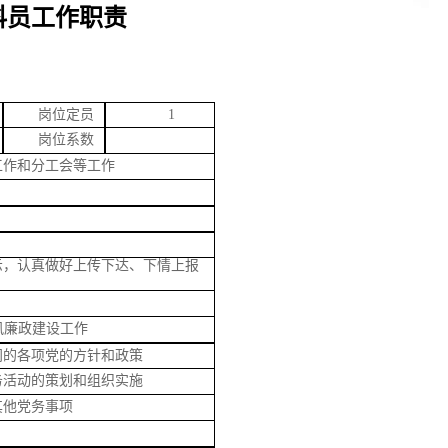
科员工作职责
岗位定员
1
岗位系数
工作和分工会等工作
示，认真做好上传下达、下情上报
风廉政建设工作
门的各项党的方针和政策
务活动的策划和组织实施
其他党务事项