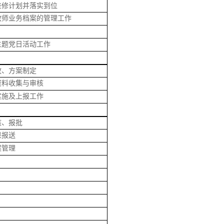
进修计划并落实到位
教师业务档案的管理工作
主题党日活动工作
放、方案制定
资料收集与审核
实施及上报工作
核、报批
果报送
案管理