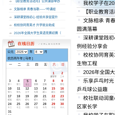
·
【职业教育活动月】公共课部举办
我校学子在2
·
文脉相承 青春当歌——“吟诵经
【职业教育活
·
深耕课堂践初心 经验共享促提升
文脉相承 青
·
校校协同育英才 升学就业助成
圆满落幕
·
2026年全国大学生英语竞赛初赛（
深耕课堂践初
例经验分享会
公元
年
月
校校协同育英
农历
丙午
年 [
马
年 ]
生物工程
一
二
三
四
五
六
日
2026年全
1
2
建军节
二十
乐享乒乓时光
3
4
6
7
8
9
5
廿一
廿二
廿四
立秋
廿六
廿七
廿三
乒乓球公益趣
10
11
12
13
14
15
16
廿八
廿九
三十
七月
初二
初三
初四
17
18
19
20
21
22
23
校社联动润童
初五
初六
初七
初八
初九
初十
处暑
24
25
26
27
28
29
30
区家长学
十二
十三
十四
十五
十六
十七
十八
31