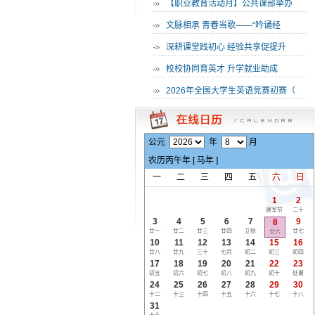
·
【职业教育活动月】公共课部举办
·
文脉相承 青春当歌——“吟诵经
·
深耕课堂践初心 经验共享促提升
·
校校协同育英才 升学就业助成
·
2026年全国大学生英语竞赛初赛（
公元
年
月
农历
丙午
年 [
马
年 ]
一
二
三
四
五
六
日
1
2
建军节
二十
3
4
5
6
7
9
8
廿一
廿二
廿三
廿四
立秋
廿七
廿六
10
11
12
13
14
15
16
廿八
廿九
三十
七月
初二
初三
初四
17
18
19
20
21
22
23
初五
初六
初七
初八
初九
初十
处暑
24
25
26
27
28
29
30
十二
十三
十四
十五
十六
十七
十八
31