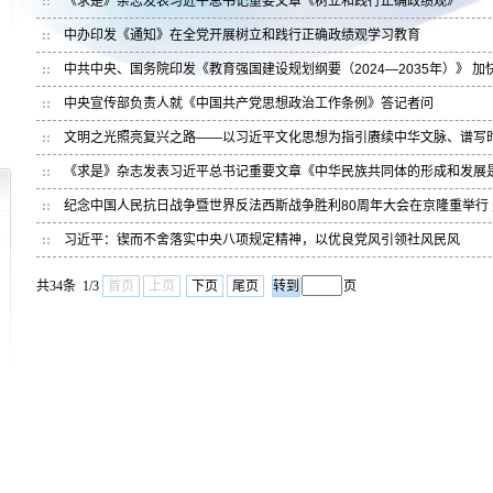
《求是》杂志发表习近平总书记重要文章《树立和践行正确政绩观》
中办印发《通知》在全党开展树立和践行正确政绩观学习教育
中共中央、国务院印发《教育强国建设规划纲要（2024—2035年）》 加
中央宣传部负责人就《中国共产党思想政治工作条例》答记者问
文明之光照亮复兴之路——以习近平文化思想为指引赓续中华文脉、谱写
《求是》杂志发表习近平总书记重要文章《中华民族共同体的形成和发展
纪念中国人民抗日战争暨世界反法西斯战争胜利80周年大会在京隆重举行 
习近平：锲而不舍落实中央八项规定精神，以优良党风引领社风民风
共34条 1/3
首页
上页
下页
尾页
页